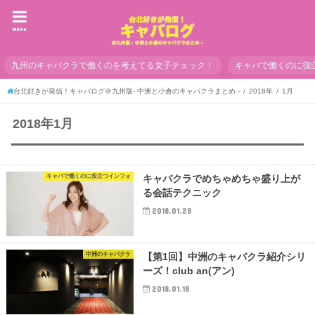
menu
九州のキャバクラで働くのを考えてる女子チェック！
キャバで働くのに役
台北好きが発信！キャバログ＠九州版- 中洲と小倉のキャバクラまとめ -
2018年
1月
2018年1月
キャバで働くのに役立つインフォ
キャバクラでめちゃめちゃ盛り上が
る会話テクニック
2018.01.28
中洲のキャバクラ
【第1回】中洲のキャバクラ紹介シリ
ーズ！club an(アン)
2018.01.18