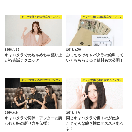
キャバで働くのに役立つインフォ
キャバで働くのに役立つインフォ
2018.1.28
2018.6.30
キャバクラでめちゃめちゃ盛り上
ぶっちゃけキャバクラの給料って
がる会話テクニック
いくらもらえる？給料も大公開！
キャバで働くのに役立つインフォ
キャバで働くのに役立つインフォ
2019.6.6
2018.11.4
キャバクラで同伴・アフターに誘
同じキャバクラで働くのが飽き
われた時の断り方を伝授！
た？そんな飽き性にオススメある
よ！