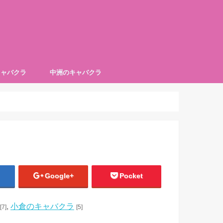
キャバクラ
中洲のキャバクラ
キャバクラ紹介シリーズ！
キャバクラ紹介シリーズ！
キャバクラ紹介シリーズ！
キャバクラ紹介シリーズ！
【第2回】中洲のキャバクラ紹介シリーズ！
【第3回】中洲のキャバクラ紹介シリーズ！
【第1回】中洲のキャバクラ紹介シリーズ！
【第4回】中洲のキャバクラ紹介シリーズ！
【第5回】中洲のキャバクラ紹介シリーズ！
ズ)
NNAY(シャルドネ)
(ラトゥール)
ラブ マリアクラブ
ALIVE(アライブ)
CLUB VENETIAN(ベネチアン)
club an(アン)
THE VIRGO FUKUOKA(バルゴ)
PAPILLON(パピヨン)
Google+
Pocket
,
小倉のキャバクラ
[7]
[5]