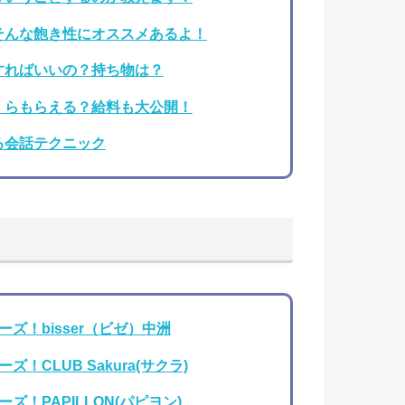
そんな飽き性にオススメあるよ！
すればいいの？持ち物は？
くらもらえる？給料も大公開！
る会話テクニック
ズ！bisser（ビゼ）中洲
CLUB Sakura(サクラ)
！PAPILLON(パピヨン)