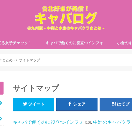
てる女子チェック！
キャバで働くのに役立つインフォ
小倉の
【メリット・デメリット】キャバクラで働
キャバクラでめちゃめちゃ盛り上がる会話
キャバクラで体験入店するのにどうすれば
キャバクラで同伴・アフターに誘われた時
キャバクラの仕事内容ってなに？どういう
ぶっちゃけキャバクラの給料っていくらも
九州のキャバクラと関東・関西を比較して
九州のキャバクラの求人はどこで探せばい
同じキャバクラで働くのが飽きた？そんな
【第3回】小倉の
【第2回】小倉の
【第1回】小倉の
【第4回】小倉の
まとめ -
サイトマップ
いてみてわかったこと
テクニック
いいの？持ち物は？
の断り方を伝授！
ことするのか教えます！
らえる？給料も大公開！
みた！
いの？
飽き性にオススメあるよ！
ROIZ LAND(ロイ
CLUB CHARDO
CLUB LATOUR
コンチネンタルク
サイトマップ
ツイート
シェア
はてブ
キャバで働くのに役立つインフォ
,
中洲のキャバクラ
[10]